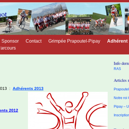
not
Sponsor
Contact
Grimpée Prapoutel-Pipay
Adhérent
arcours
Info dern
RAS
Articles 
 2013 :
Adhérents 2013
Prapoutel 
Notre roi
Pipay – U
ents 2012
Inscripti