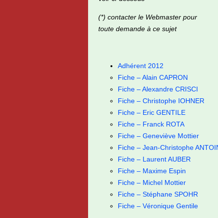
(*) contacter le Webmaster pour
toute demande à ce sujet
Adhérent 2012
Fiche – Alain CAPRON
Fiche – Alexandre CRISCI
Fiche – Christophe IOHNER
Fiche – Eric GENTILE
Fiche – Franck ROTA
Fiche – Geneviève Mottier
Fiche – Jean-Christophe ANTO
Fiche – Laurent AUBER
Fiche – Maxime Espin
Fiche – Michel Mottier
Fiche – Stéphane SPOHR
Fiche – Véronique Gentile