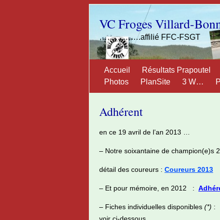
VC Froges Villard-Bon
…………….affilié FFC-FSGT
Accueil
Résultats Prapoutel
Photos
PlanSite
3 W…
P
Adhérent
en ce 19 avril de l’an 2013 …
– Notre soixantaine de champion(e)s
détail des coureurs :
Coureurs 2013
– Et pour mémoire, en 2012 :
Adhér
– Fiches individuelles disponibles
(*)
:
voir ci-dessous