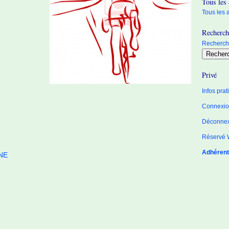
Tous les 
Tous les a
Recherche
Recherche
Privé
Infos pra
Connexion
Déconne
Réservé 
Adhérent
INE