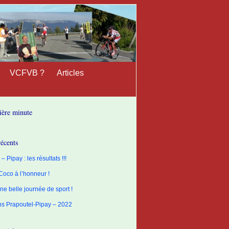
VCFVB ?
Articles
ière minute
récents
– Pipay : les résultats !!!
 Coco à l’honneur !
ne belle journée de sport !
ons Prapoutel-Pipay – 2022