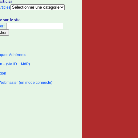
articles
rticles
 sur le site
r :
tiques Adhérents
 – (via ID + MdP)
xion
Webmaster (en mode connecté)