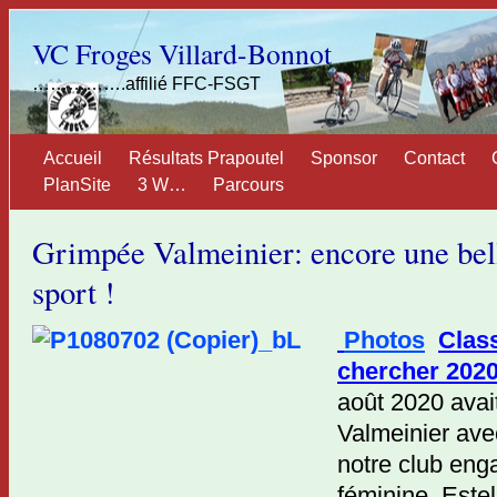
VC Froges Villard-Bonnot
…………….affilié FFC-FSGT
Accueil
Résultats Prapoutel
Sponsor
Contact
PlanSite
3 W…
Parcours
Grimpée Valmeinier: encore une bel
sport !
Photos
Clas
chercher 2020
août 2020 avait
Valmeinier ave
notre club eng
féminine, Este