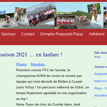
not
Sponsor
Contact
Grimpée Prapoutel-Pipay
Adhérent
Info dern
a saison 2021 … en fanfare !
RAS
Photos
Résultats
Articles 
Première course FFC de l’année, le
Prapoutel 
championnat AURA de contre la montre par
équipe qui s’est déroulé de Molles à Cusset
Notre roi
(vers Vichy) ! Un parcours vallonné de 41km, un
Pipay – U
temps finalement agréable et une organisation
Inscripti
au top !
Notre Team de choc du Comité Isère, était