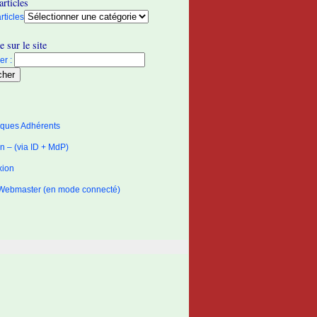
articles
rticles
 sur le site
r :
tiques Adhérents
 – (via ID + MdP)
xion
Webmaster (en mode connecté)