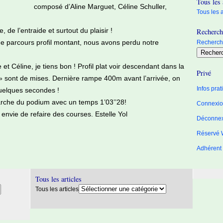
Tous les 
composé d’Aline Marguet, Céline Schuller,
Tous les a
de l’entraide et surtout du plaisir !
Recherche
de parcours profil montant, nous avons perdu notre
Recherche
 et Céline, je tiens bon ! Profil plat voir descendant dans la
Privé
z » sont de mises. Dernière rampe 400m avant l’arrivée, on
Infos pra
uelques secondes !
arche du podium avec un temps 1’03’’28!
Connexion
nvie de refaire des courses. Estelle Yol
Déconne
Réservé 
Adhérent
Tous les articles
Tous les articles