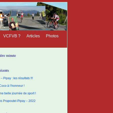
VCFVB ?
Articles
Photos
ière minute
récents
– Pipay : les résultats !!!
 Coco à l’honneur !
ne belle journée de sport !
ons Prapoutel-Pipay – 2022