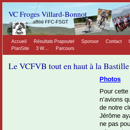
VC Froges Villard-Bonnot
…………….affilié FFC-FSGT
Accueil
Résultats Prapoutel
Sponsor
Contact
PlanSite
3 W…
Parcours
Le VCFVB tout en haut à la Bastill
Photos
Pour cette
n’avions q
de notre c
Jérôme aya
ne pas pou