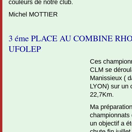
couleurs de notre club.
Michel MOTTIER
3 éme PLACE AU COMBINE RH
UFOLEP
Ces championn
CLM se déroula
Manissieux ( d
LYON) sur un c
22,7Km.
Ma préparation
championnats q
un objectif a é
chute fin juille