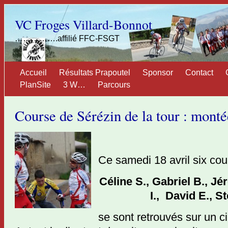
VC Froges Villard-Bonnot
…………….affilié FFC-FSGT
Accueil
Résultats Prapoutel
Sponsor
Contact
PlanSite
3 W…
Parcours
Course de Sérézin de la tour : mont
Ce samedi 18 avril six c
Céline S., Gabriel B., J
I., David E., S
se sont retrouvés sur un ci