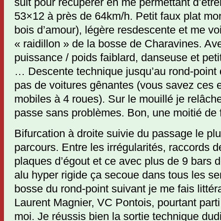
suit pour récupérer en me permettant d’ét
53×12 à près de 64km/h. Petit faux plat mon
bois d’amour), légère resdescente et me voi
« raidillon » de la bosse de Charavines. A
puissance / poids faiblard, danseuse et peti
… Descente technique jusqu’au rond-point
pas de voitures gênantes (vous savez ces 
mobiles à 4 roues). Sur le mouillé je relâc
passe sans problèmes. Bon, une moitié de f
Bifurcation à droite suivie du passage le p
parcours. Entre les irrégularités, raccords 
plaques d’égout et ce avec plus de 9 bars d
alu hyper rigide ça secoue dans tous les sen
bosse du rond-point suivant je me fais litt
Laurent Magnier, VC Pontois, pourtant part
moi. Je réussis bien la sortie technique dud