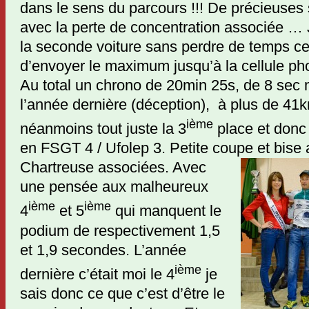
dans le sens du parcours !!! De précieuse
avec la perte de concentration associée … 
la seconde voiture sans perdre de temps cet
d’envoyer le maximum jusqu’à la cellule phot
Au total un chrono de 20min 25s, de 8 sec
l’année dernière (déception), à plus de 41
ième
néanmoins tout juste la 3
place et donc
en FSGT 4 / Ufolep 3. Petite coupe et
bise 
Chartreuse associées. Avec
une pensée aux malheureux
ième
ième
4
et 5
qui manquent le
podium de respectivement 1,5
et 1,9 secondes. L’année
ième
dernière c’était moi le 4
je
sais donc ce que c’est d’être le