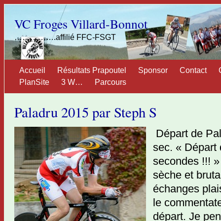
VC Froges Villard-Bonnot
…………….affilié FFC-FSGT
Accueil
Résultats Prapoutel
Sponsor
Contact
PlanSite
3 W…
Parcours
Paladru 2015 par Steph S
Départ de Pal
sec. « Départ
secondes !!! 
sèche et bruta
échanges plai
le commentate
départ. Je pen