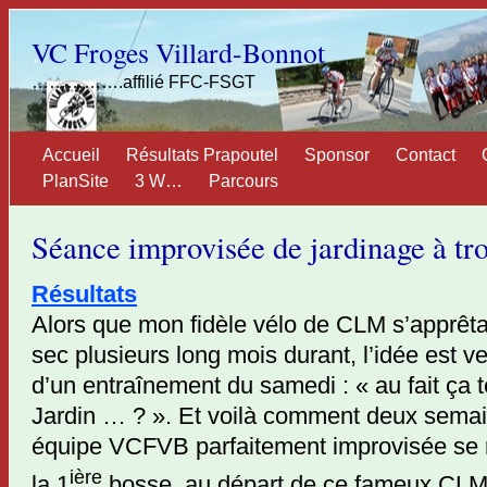
VC Froges Villard-Bonnot
…………….affilié FFC-FSGT
Accueil
Résultats Prapoutel
Sponsor
Contact
PlanSite
3 W…
Parcours
Séance improvisée de jardinage à tr
Résultats
Alors que mon fidèle vélo de CLM s’apprêtai
sec plusieurs long mois durant, l’idée est 
d’un entraînement du samedi : « au fait ça te
Jardin … ? ». Et voilà comment deux sema
équipe VCFVB parfaitement improvisée se 
ière
la 1
bosse, au départ de ce fameux CLM 