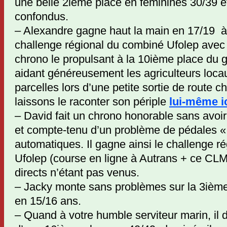
une belle 2ième place en féminines 30/39 
confondus.
– Alexandre gagne haut la main en 17/19 à l
challenge régional du combiné Ufolep avec
chrono le propulsant à la 10ième place du g
aidant généreusement les agriculteurs locau
parcelles lors d’une petite sortie de route 
laissons le raconter son périple
lui-même i
– David fait un chrono honorable sans avoir 
et compte-tenu d’un problème de pédales 
automatiques. Il gagne ainsi le challenge r
Ufolep (course en ligne à Autrans + ce CLM
directs n’étant pas venus.
– Jacky monte sans problèmes sur la 3iè
en 15/16 ans.
– Quand à votre humble serviteur marin, il d