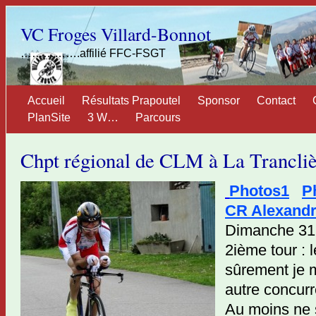
VC Froges Villard-Bonnot
…………….affilié FFC-FSGT
Accueil
Résultats Prapoutel
Sponsor
Contact
PlanSite
3 W…
Parcours
Chpt régional de CLM à La Trancliè
Photos1
P
CR Alexandr
Dimanche 31 a
2ième tour : 
sûrement je 
autre concurr
Au moins ne s