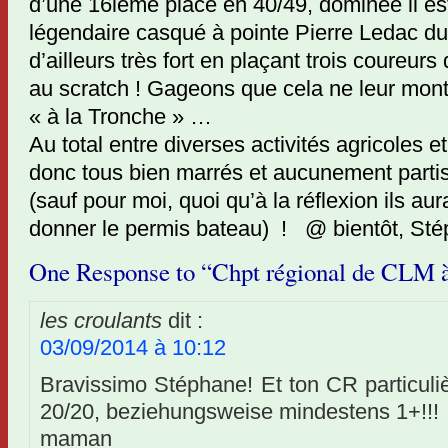
d’une 16ième place en 40/49, dominée il est
légendaire casqué à pointe Pierre Ledac du
d’ailleurs très fort en plaçant trois coureur
au scratch ! Gageons que cela ne leur mo
« à la Tronche » …
Au total entre diverses activités agricoles e
donc tous bien marrés et aucunement partis
(sauf pour moi, quoi qu’à la réflexion ils a
donner le permis bateau) ! @ bientôt, St
One Response to “Chpt régional de CLM à 
les croulants
dit :
03/09/2014 à 10:12
Bravissimo Stéphane! Et ton CR particuli
20/20, beziehungsweise mindestens 1+!!!
maman