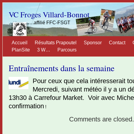
VC Froges Villard-Bonnot
…………….affilié FFC-FSGT
Accueil
Résultats Prapoutel
Sponsor
Contact
PlanSite
3 W…
Parcours
Entraînements dans la semaine
Pour ceux que cela intéresserait tou
Mercredi, suivant météo il y a un
dé
13h30 à Carrefour Market. Voir avec Miche
confirmation
!
Comments are closed.