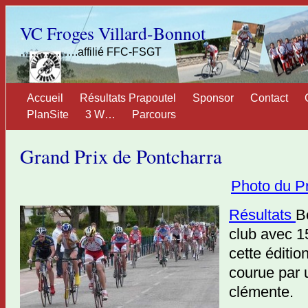
VC Froges Villard-Bonnot
…………….affilié FFC-FSGT
Accueil
Résultats Prapoutel
Sponsor
Contact
PlanSite
3 W…
Parcours
Grand Prix de Pontcharra
Photo du Pr
Résultats
B
club avec 1
cette éditio
courue par
clémente.