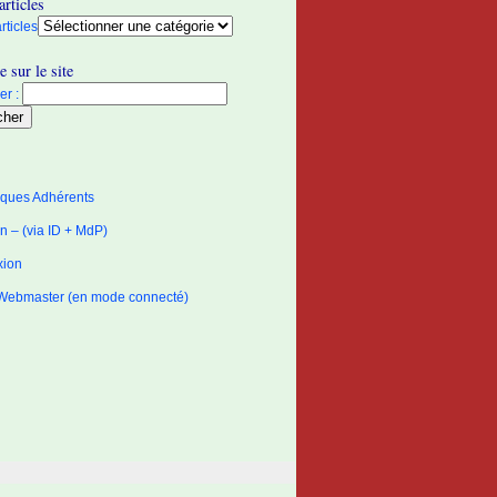
articles
rticles
 sur le site
r :
tiques Adhérents
 – (via ID + MdP)
xion
Webmaster (en mode connecté)