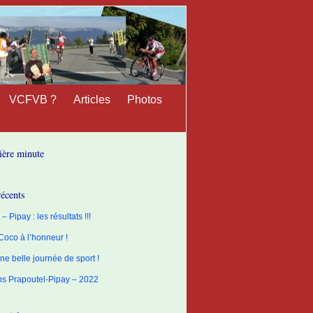
VCFVB ?
Articles
Photos
ière minute
récents
– Pipay : les résultats !!!
 Coco à l’honneur !
ne belle journée de sport !
ons Prapoutel-Pipay – 2022