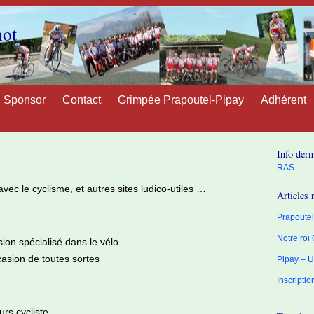
not
Sponsor
Contact
Grimpée Prapoutel-Pipay
Adhérent
Info dern
RAS
ec le cyclisme, et autres sites ludico-utiles …
Articles 
Prapoutel 
Notre roi
sion spécialisé dans le vélo
casion de toutes sortes
Pipay – U
Inscripti
urs cycliste, …