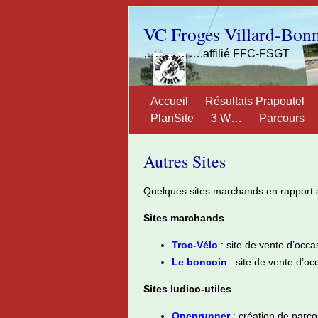
VC Froges Villard-Bon
…………….affilié FFC-FSGT
Accueil
Résultats Prapoutel
PlanSite
3 W…
Parcours
Autres Sites
Quelques sites marchands en rapport av
Sites marchands
Troc-Vélo
: site de vente d’occa
Le boncoin
: site de vente d’oc
Sites ludico-utiles
Openrunner
: création de parco