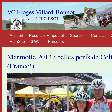
VC Froges Villard-Bonnot
…………….affilié FFC-FSGT
Accueil
Résultats Prapoutel
Sponsor
Contact
PlanSite
3 W…
Parcours
Marmotte 2013 : belles perfs de Cél
(France!)