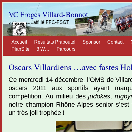
VC Froges Villard-Bonnot
…………….affilié FFC-FSGT
Accueil
Résultats Prapoutel
Sponsor
Contact
PlanSite
3 W…
Parcours
Oscars Villardiens …avec fastes Ho
Ce mercredi 14 décembre, l’OMS de Villar
oscars 2011 aux sportifs ayant marq
compétition. Au milieu des
judokas
,
rugb
notre champion Rhône Alpes senior s’est v
un très joli trophée !