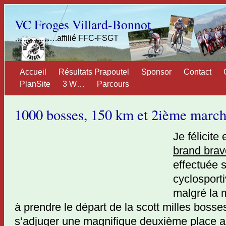
VC Froges Villard-Bonnot
…………….affilié FFC-FSGT
Accueil
Résultats Prapoutel
Sponsor
Contact
PlanSite
3 W…
Parcours
1000 bosses, 150 km et 2ième march
Je félicite
brand brav
effectuée 
cyclosporti
malgré la 
à prendre le départ de la scott milles bosse
s’adjuger une magnifique deuxième place a