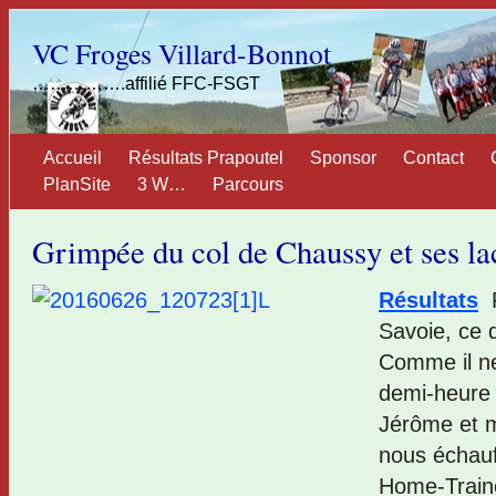
VC Froges Villard-Bonnot
…………….affilié FFC-FSGT
Accueil
Résultats Prapoutel
Sponsor
Contact
PlanSite
3 W…
Parcours
Grimpée du col de Chaussy et ses lace
Résultats
P
Savoie, ce 
Comme il ne
demi-heure 
Jérôme et m
nous échauf
Home-Traine