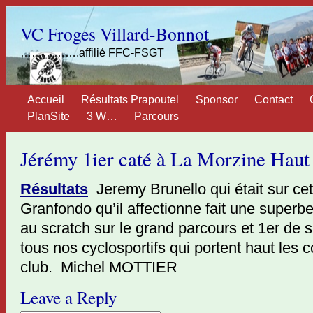
VC Froges Villard-Bonnot
…………….affilié FFC-FSGT
Accueil
Résultats Prapoutel
Sponsor
Contact
PlanSite
3 W…
Parcours
Jérémy 1ier caté à La Morzine Haut
Résultats
Jeremy Brunello qui était sur ce
Granfondo qu’il affectionne fait une superb
au scratch sur le grand parcours et 1er de 
tous nos cyclosportifs qui portent haut les 
club. Michel MOTTIER
Leave a Reply