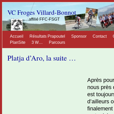
VC Froges Villard-Bonnot
…………….affilié FFC-FSGT
Accueil
Résultats Prapoutel
Sponsor
Contact
PlanSite
3 W…
Parcours
Platja d’Aro, la suite …
Après pour
nous près 
est toujour
d’ailleurs
finalement