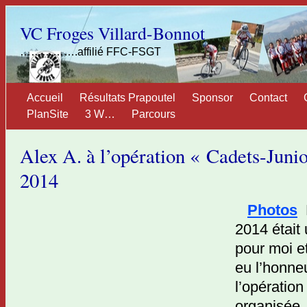
VC Froges Villard-Bonnot
…………….affilié FFC-FSGT
Accueil
Résultats Prapoutel
Sponsor
Contact
PlanSite
3 W…
Parcours
Alex A. à l’opération « Cadets-Jun
2014
Photos
L
2014 était 
pour moi e
eu l’honneu
l’opération
organisée