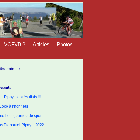
VCFVB ?
Articles
Photos
ière minute
récents
– Pipay : les résultats !!!
 Coco à l’honneur !
ne belle journée de sport !
ons Prapoutel-Pipay – 2022