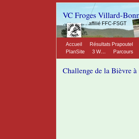
VC Froges Villard-Bon
…………….affilié FFC-FSGT
Accueil
Résultats Prapoutel
PlanSite
3 W…
Parcours
Challenge de la Bièvre à 