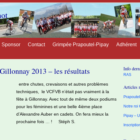
not
Sponsor
Contact
Grimpée Prapoutel-Pipay
Adhérent
Info dern
Gillonnay 2013 – les résultats
RAS
entre chutes, crevaisons et autres problèmes
Articles 
techniques, le VCFVB n’était pas vraiment à la
Prapoutel 
fête à Gillonnay. Avec tout de même deux podiums
pour les féminines et une belle 4ième place
Notre roi
d’Alexandre Auber en cadets. On fera mieux la
Pipay – U
prochaine fois … ! Stéph S.
Inscripti