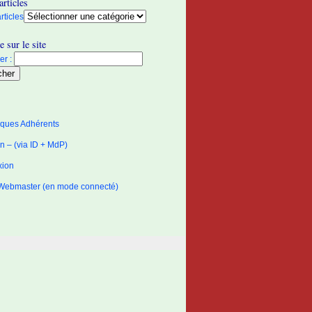
articles
rticles
 sur le site
r :
tiques Adhérents
 – (via ID + MdP)
xion
Webmaster (en mode connecté)