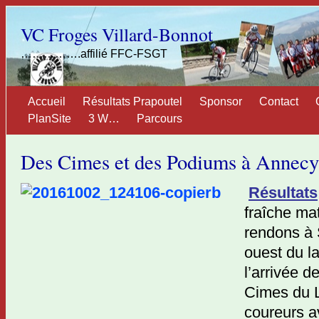
VC Froges Villard-Bonnot
…………….affilié FFC-FSGT
Accueil
Résultats Prapoutel
Sponsor
Contact
PlanSite
3 W…
Parcours
Des Cimes et des Podiums à Annecy
Résultats
fraîche ma
rendons à S
ouest du l
l’arrivée d
Cimes du L
coureurs av