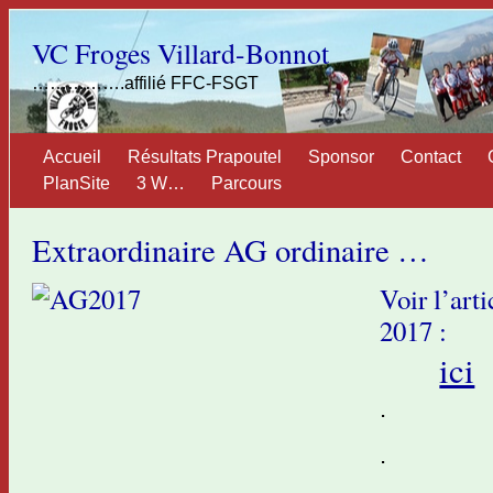
VC Froges Villard-Bonnot
…………….affilié FFC-FSGT
Accueil
Résultats Prapoutel
Sponsor
Contact
PlanSite
3 W…
Parcours
Extraordinaire AG ordinaire …
Voir l’art
2017 :
ici
.
.