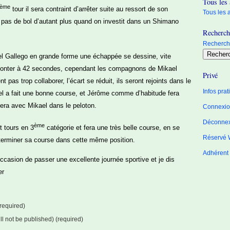
Tous les 
ème
tour il sera contraint d’arrêter suite au ressort de son
Tous les a
st pas de bol d’autant plus quand on investit dans un Shimano
Recherche
Recherche
el Gallego en grande forme une échappée se dessine, vite
va monter à 42 secondes, cependant les compagnons de Mikael
Privé
pas trop collaborer, l’écart se réduit, ils seront rejoints dans le
Infos pra
ael a fait une bonne course, et Jérôme comme d’habitude fera
era avec Mikael dans le peloton.
Connexion
Déconne
ème
t tours en 3
catégorie et fera une très belle course, en se
Réservé 
 terminer sa course dans cette même position.
Adhérent
ccasion de passer une excellente journée sportive et je dis
er
required)
ill not be published) (required)