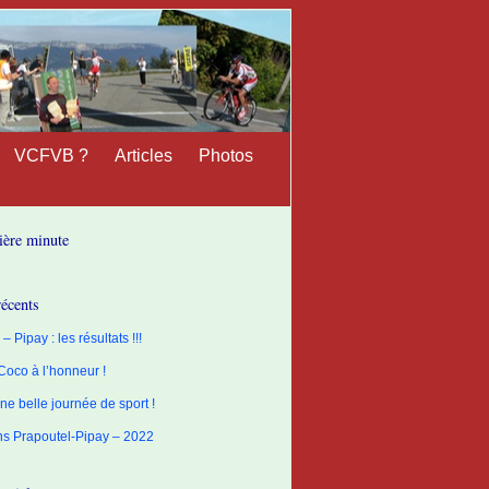
VCFVB ?
Articles
Photos
ière minute
récents
– Pipay : les résultats !!!
 Coco à l’honneur !
ne belle journée de sport !
ons Prapoutel-Pipay – 2022