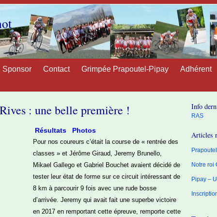
not
Sponsor
Contact
Grimpée Prapoutel-Pipay
Adhérent
Info dern
Rives : une belle première !
RAS
Résultats
Photos
Articles 
Pour nos coureurs c’était la course de « rentrée des
Prapoutel 
classes » et Jérôme Giraud, Jeremy Brunello,
Mikael Gallego et Gabriel Bouchet avaient décidé de
Notre roi
tester leur état de forme sur ce circuit intéressant de
Pipay – U
8 km à parcourir 9 fois avec une rude bosse
Inscripti
d’arrivée.
Jeremy qui avait fait une superbe victoire
en 2017 en remportant cette épreuve, remporte cette