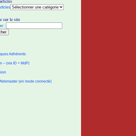
articles
rticles
 sur le site
r :
tiques Adhérents
 – (via ID + MdP)
xion
Webmaster (en mode connecté)