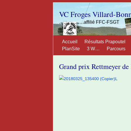
VC Froges Villard-Bon
…………….affilié FFC-FSGT
Accueil
Résultats Prapoutel
PlanSite
3 W…
Parcours
Grand prix Rettmeyer de 