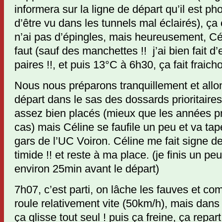
informera sur la ligne de départ qu’il est p
d’être vu dans les tunnels mal éclairés), ç
n’ai pas d’épingles, mais heureusement, Céli
faut (sauf des manchettes !! j’ai bien fait d
paires !!, et puis 13°C à 6h30, ça fait fraichou
Nous nous préparons tranquillement et allon
départ dans le sas des dossards prioritai
assez bien placés (mieux que les années p
cas) mais Céline se faufile un peu et va tap
gars de l’UC Voiron. Céline me fait signe de 
timide !! et reste à ma place. (je finis un peu 
environ 25min avant le départ)
7h07, c’est parti, on lâche les fauves et c
roule relativement vite (50km/h), mais dans l
ça glisse tout seul ! puis ça freine, ça repar