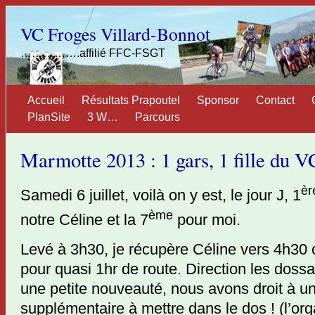
VC Froges Villard-Bonnot
…………….affilié FFC-FSGT
Accueil
Résultats Prapoutel
Sponsor
Contact
PlanSite
3 W…
Parcours
Marmotte 2013 : 1 gars, 1 fille du 
èr
Samedi 6 juillet, voilà on y est, le jour J, 1
ème
notre Céline et la 7
pour moi.
Levé à 3h30, je récupère Céline vers 4h30 ch
pour quasi 1hr de route. Direction les dossa
une petite nouveauté, nous avons droit à u
supplémentaire à mettre dans le dos ! (l’or