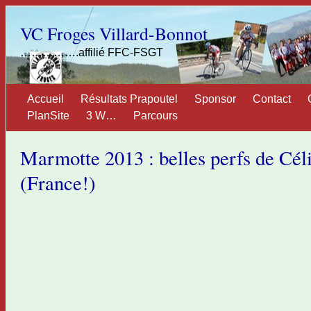
VC Froges Villard-Bonnot
…………….affilié FFC-FSGT
Accueil
Résultats Prapoutel
Sponsor
Contact
PlanSite
3 W…
Parcours
Marmotte 2013 : belles perfs de Cél
(France!)