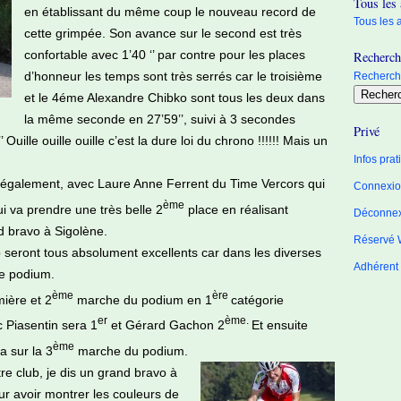
Tous les 
en établissant du même coup le nouveau record de
Tous les a
cette grimpée. Son avance sur le second est très
confortable avec 1’40 ‘’ par contre pour les places
Recherche
d’honneur les temps sont très serrés car le troisième
Recherche
et le 4éme Alexandre Chibko sont tous les deux dans
la même seconde en 27’59’’, suivi à 3 secondes
Privé
ille ouille ouille c’est la dure loi du chrono !!!!!! Mais un
Infos pra
e également, avec Laure Anne Ferrent du Time Vercors qui
Connexion
ème
i va prendre une très belle 2
place en réalisant
Déconne
nd bravo à Sigolène.
Réservé 
b seront tous absolument excellents car dans les diverses
Adhérent
le podium.
ème
ère
ière et 2
marche du podium en 1
catégorie
er
ème.
 Piasentin sera 1
et Gérard Gachon 2
Et ensuite
ème
a sur la 3
marche du podium.
re club, je dis un grand bravo à
our avoir montrer les couleurs de