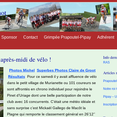
not
Sponsor
Contact
Grimpée Prapoutel-Pipay
Adhérent
Info dern
après-midi de vélo !
RAS
Photos Michel
Superbes Photos Claire de Groot
Articles 
Résultats
Pour ce samedi il y avait affluence de vélo
Prapoutel 
dans le petit village de Murianette ou 101 coureurs se
sont affrontés en chrono individuel pour rejoindre le
Notre roi
Pinet d’Uriage dont une belle participation de notre
Pipay – U
club avec 16 concurrents.
C’était une météo idéale et
Inscripti
sans surprise c’est Mickaël Gallego de Macôt la
Plagne qui remporte le classement général en 26’12’’