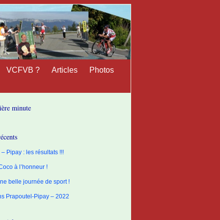
VCFVB ?
Articles
Photos
ière minute
récents
– Pipay : les résultats !!!
 Coco à l’honneur !
ne belle journée de sport !
ons Prapoutel-Pipay – 2022