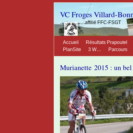
VC Froges Villard-Bon
…………….affilié FFC-FSGT
Accueil
Résultats Prapoutel
PlanSite
3 W…
Parcours
Murianette 2015 : un bel 