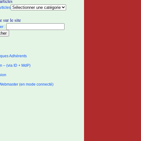
articles
rticles
 sur le site
r :
tiques Adhérents
 – (via ID + MdP)
xion
Webmaster (en mode connecté)