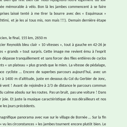
st bien qui finit bien car nous rejoignons notre logement du soir
née mémorable à vélo. Bon là les jambes commencent à se faire
 reprises laissé tenté à me tirer la bourre avec des « Esquimaux »
htimi, et je les ai tous mis, non mais !!!). Demain dernière étape
icien, le final, 155 km, 2650 m
ier Reynolds bleu clair « 10 vitesses », tout à gauche en 42-26 je
 « grands » tout surpris. Cette image me revient ému à l’esprit
 dépasse tranquillement et sans forcer des files entières de cyclos
s « un plateau » plus grands que le mien. La vitesse de pédalage,
nce cycliste … Encore de superbes parcours aujourd’hui, avec un
te à 1400 m d’altitude, juste en dessous du Col du Gerbier de Jonc,
é vent ! Avant de rejoindre à 2/3 de distance le parcours commun
u calme absolu sur les routes. Pas un bruit, pas une voiture ! Dans
 joie. Et juste la musique caractéristique de nos dérailleurs et nos
e les jours précédents.
magnifique panorama avec vue sur le village de Bornée … Sur la fin
« vu les circonstances » les jambes tournent encore plutôt bien. Le