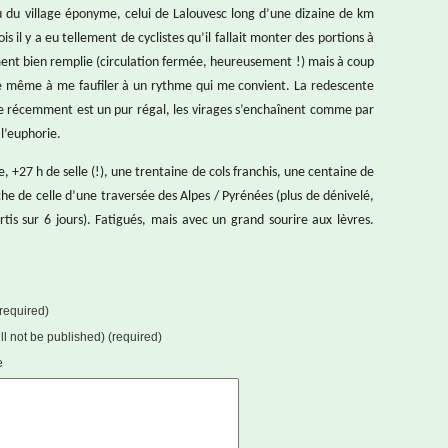
u du village éponyme, celui de Lalouvesc long d’une dizaine de km
is il y a eu tellement de cyclistes qu’il fallait monter des portions à
ment bien remplie (circulation fermée, heureusement !) mais à coup
ive même à me faufiler à un rythme qui me convient. La redescente
ite récemment est un pur régal, les virages s’enchaînent comme par
 l’euphorie.
, +27 h de selle (!), une trentaine de cols franchis, une centaine de
e de celle d’une traversée des Alpes / Pyrénées (plus de dénivelé,
rtis sur 6 jours). Fatigués, mais avec un grand sourire aux lèvres.
required)
ill not be published) (required)
e