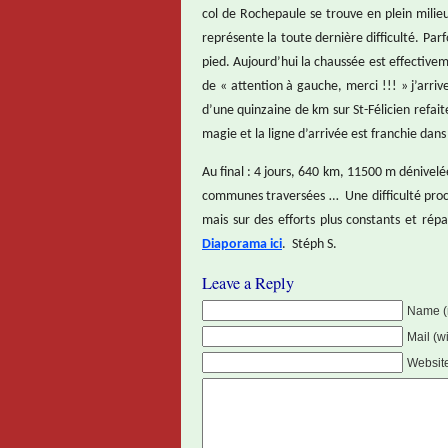
col de Rochepaule se trouve en plein milie
représente la toute dernière difficulté. Parfo
pied. Aujourd’hui la chaussée est effective
de « attention à gauche, merci !!! » j’arr
d’une quinzaine de km sur St-Félicien refa
magie et la ligne d’arrivée est franchie dans
Au final : 4 jours, 640 km, 11500 m dénivelée
communes traversées … Une difficulté proch
mais sur des efforts plus constants et répa
Diaporama ici
. Stéph S.
Leave a Reply
Name (
Mail (w
Websit