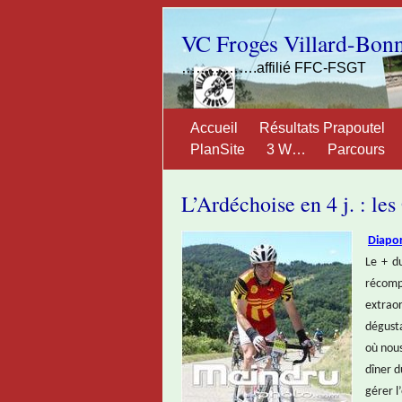
VC Froges Villard-Bon
…………….affilié FFC-FSGT
Accueil
Résultats Prapoutel
PlanSite
3 W…
Parcours
L’Ardéchoise en 4 j. : l
Diapo
Le + du
récomp
extrao
dégusta
où nous
dîner d
gérer l’