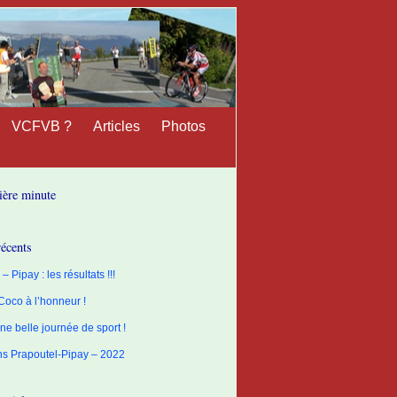
VCFVB ?
Articles
Photos
ière minute
récents
– Pipay : les résultats !!!
 Coco à l’honneur !
ne belle journée de sport !
ons Prapoutel-Pipay – 2022