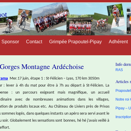
not
Sponsor
Contact
Grimpée Prapoutel-Pipay
Adhérent
Info dern
es Gorges Montagne Ardéchoise
RAS
rama
Mer.17 juin, étape 1 : St-Félicien – Lyas, 170 km 3050m
Articles 
r : lever à 4h du mat pour être à 7h au départ à St-Félicien. La
Prapoutel 
ense : un parcours exigeant mais magnifique, un accueil
rdinaire avec de nombreuses animations dans les villages,
Notre roi
tion de produits locaux etc. Au Château de Liviers près de Privas
Pipay – U
 sommes logés, dans quelques instants un apéro sera servi avant le
Inscripti
u soir. Globalement les sensations sont bonnes, hé hé j’avais veillé à
effort.