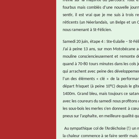
freine sur la majorité du parcours. Tout e
fourbus mais comblés d’une nouvelle jour
sentir, il est vrai que je me suis à trois
réticents (un Néerlandais, un Belge et un C
nous ramenant à St-Félicien.
Samedi 20 juin, étape 4 : Ste-Eulalie – St-Fél
J’ai à peine 13 ans, sur mon Motobécane ac
mouline consciencieusement et remonte des
quand à 70-80 tours minutes dans les cols je
qui arrachent avec peine des développement
l’un des éléments « clé » de la performa
départ frisquet (à peine 10°C) depuis le gî
1400m. Grand bleu, mais toujours ce satan
avec les coureurs du samedi nous profitons d
les sous-bois les merles s’en donnent à cœur
pneus sur l’asphalte, en meilleure qualité qu
Au sympathique col de l’Ardéchoise (!) un 
la chaleur commence à se faire sentir mais 