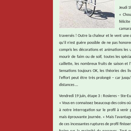
Jeudi 1
« Chou
félici
camara
traversés ! Outre la chaleur et le vent une d
qu’il n’est guère possible de ne pas honorer
compris les décorations et animations les 
mourir de faim ou de soif, toutes les spéci
caillette, les nombreux fruits de saison e
Sensations toujours OK, les théories des l
l’effort peut être très prolongé – car jusq
distances …
Vendredi 19 juin, étape 3 : Rosieres – Ste-E
« Vous en connaissez beaucoup des coins où
à notre interrogation sur le profil à venir
mais éprouvante journée. « Mais l’avantage
de ces incessantes ruptures de profil finiss