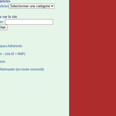
articles
rticles
 sur le site
r :
tiques Adhérents
 – (via ID + MdP)
xion
Webmaster (en mode connecté)