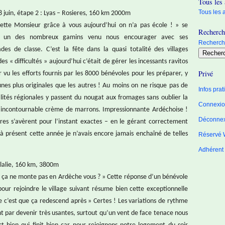
Tous les 
Tous les a
8 juin, étape 2 : Lyas – Rosieres, 160 km 2000m
ette Monsieur grâce à vous aujourd’hui on n’a pas école ! » se
Recherche
te un des nombreux gamins venu nous encourager avec ses
Recherche
des de classe. C’est la fête dans la quasi totalité des villages
es « difficultés » aujourd’hui c’était de gérer les incessants ravitos
Privé
 vu les efforts fournis par les 8000 bénévoles pour les préparer, y
unes plus originales que les autres ! Au moins on ne risque pas de
Infos pra
alités régionales y passent du nougat aux fromages sans oublier la
Connexion
t l’incontournable crème de marrons. Impressionnante Ardéchoise !
Déconne
ivres s’avèrent pour l’instant exactes – en le gérant correctement
u’à présent cette année je n’avais encore jamais enchaîné de telles
Réservé 
Adhérent
ulalie, 160 km, 3800m
 ça ne monte pas en Ardèche vous ? » Cette réponse d’un bénévole
 pour rejoindre le village suivant résume bien cette exceptionnelle
 c’est que ça redescend après » Certes ! Les variations de rythme
ent par devenir très usantes, surtout qu’un vent de face tenace nous