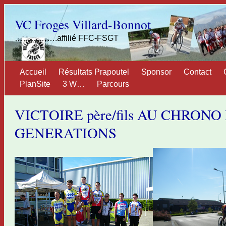
VC Froges Villard-Bonnot
…………….affilié FFC-FSGT
Accueil
Résultats Prapoutel
Sponsor
Contact
PlanSite
3 W…
Parcours
VICTOIRE père/fils AU CHRONO
GENERATIONS