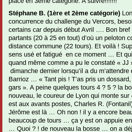
place en 3ème catégorie. A suivre!!!!!!!
Stéphane B. (1ère et 2ème catégorie)
Lon
concurrence du challenge du Vercors, besoi
certains car depuis début Avril …. Bon bref
partants (20 à 25 en tout) d’où un peloton
distance commune (22 tours). Et voilà ! Su
sens usé et fatigué en ce moment … Et qui 
quand même comme a pu le constaté « JJ »
dimanche dernier lorsqu’il a du m’attendre 
Barrioz … « Tant pis ! T’as pris un dossard,
gars ». A peine quelques tours 4 ? 5 ? la bo
nouveau, le coureur de Lyon qui monte sur 
est aux avants postes, Charles R. (Fontanil)
Jérôme est là … Oh non ! il y a encore be
beaucoup de tours … ça y est on appuie en
… Quoi ? ! de nouveau la bosse … on a déjà 