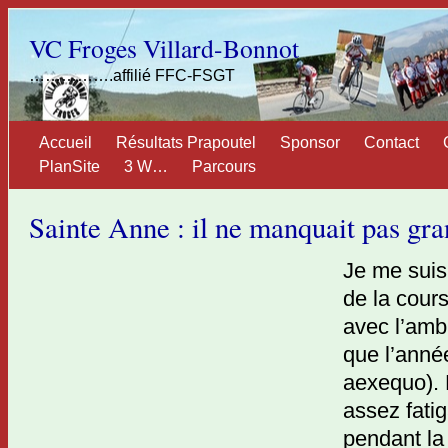
VC Froges Villard-Bonnot
…………….affilié FFC-FSGT
Accueil
Résultats Prapoutel
Sponsor
Contact
PlanSite
3 W…
Parcours
Sainte Anne : il ne manquait pas gr
Je me suis
de la cour
avec l’ambi
que l’anné
aexequo). 
assez fati
pendant la