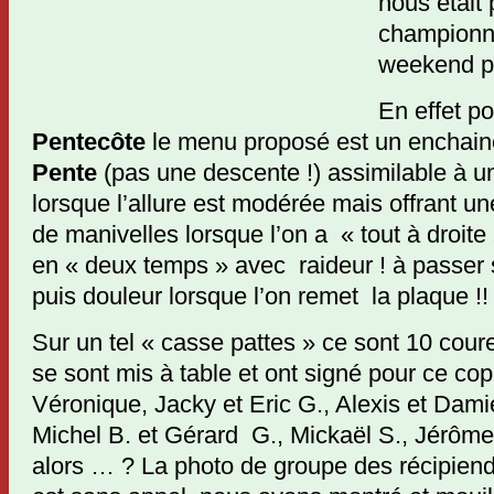
nous était 
championna
weekend p
En effet p
Pentecôte
le menu proposé est un enchain
Pente
(pas une descente !) assimilable à u
lorsque l’allure est modérée mais offrant un
de manivelles lorsque l’on a « tout à droit
en « deux temps » avec raideur ! à passer s
puis douleur lorsque l’on remet la plaque !!
Sur un tel « casse pattes » ce sont 10 co
se sont mis à table et ont signé pour ce co
Véronique, Jacky et Eric G., Alexis et Dam
Michel B. et Gérard G., Mickaël S., Jérôm
alors … ? La photo de groupe des récipiend