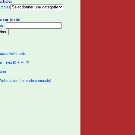
articles
rticles
 sur le site
r :
tiques Adhérents
 – (via ID + MdP)
xion
Webmaster (en mode connecté)