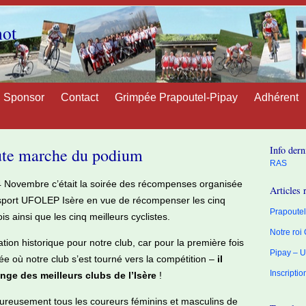
not
Sponsor
Contact
Grimpée Prapoutel-Pipay
Adhérent
Info dern
aute marche du podium
RAS
 Novembre c’était la soirée des récompenses organisée
Articles 
osport UFOLEP Isère en vue de récompenser les cinq
Prapoutel 
is ainsi que les cinq meilleurs cyclistes.
Notre roi
ration historique pour notre club, car pour la première fois
Pipay – U
ée où notre club s’est tourné vers la compétition –
il
Inscripti
nge des meilleurs clubs de l’Isère
!
aleureusement tous les coureurs féminins et masculins de