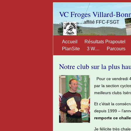
VC Froges Villard-Bon
…………….affilié FFC-FSGT
Accueil
Résultats Prapoutel
PlanSite
3 W…
Parcours
Notre club sur la plus h
Pour ce vendredi 4
par la section cycl
meilleurs clubs Iséro
Et c’était la conséc
depuis 1999 – l’ann
remporte ce challe
Je félicite très ch