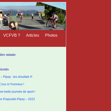
VCFVB ?
Articles
Photos
ière minute
récents
– Pipay : les résultats !!!
 Coco à l’honneur !
ne belle journée de sport !
ons Prapoutel-Pipay – 2022