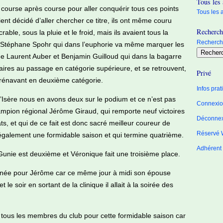
Tous les 
 course après course pour aller conquérir tous ces points
Tous les a
aient décidé d’aller chercher ce titre, ils ont même couru
Recherche
ble, sous la pluie et le froid, mais ils avaient tous la
Recherche
de Stéphane Spohr qui dans l’euphorie va même marquer les
que Laurent Auber et Benjamin Guilloud qui dans la bagarre
aires au passage en catégorie supérieure, et se retrouvent,
Privé
dorénavant en deuxième catégorie.
Infos pra
l’Isère nous en avons deux sur le podium et ce n’est pas
Connexion
ampion régional Jérôme Giraud, qui remporte neuf victoires
Déconne
, et qui de ce fait est donc sacré meilleur coureur de
Réservé 
t également une formidable saison et qui termine quatrième.
Adhérent
Gunie est deuxième et Véronique fait une troisième place.
urnée pour Jérôme car ce même jour à midi son épouse
 le soir en sortant de la clinique il allait à la soirée des
 à tous les membres du club pour cette formidable saison car