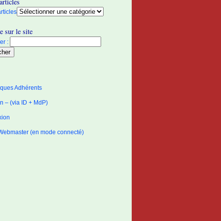
articles
rticles
 sur le site
r :
tiques Adhérents
 – (via ID + MdP)
xion
Webmaster (en mode connecté)