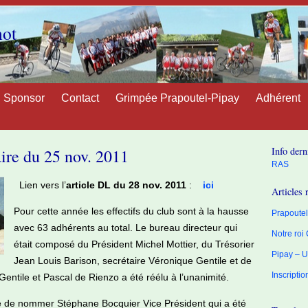
not
Sponsor
Contact
Grimpée Prapoutel-Pipay
Adhérent
Info dern
ire du 25 nov. 2011
RAS
Lien vers l’
article DL du 28 nov. 2011
:
ici
Articles 
Pour cette année les effectifs du club sont à la hausse
Prapoutel 
avec 63 adhérents au total. Le bureau directeur qui
Notre roi
était composé du Président Michel Mottier, du Trésorier
Pipay – U
Jean Louis Barison, secrétaire Véronique Gentile et de
Inscripti
entile et Pascal de Rienzo a été réélu à l’unanimité.
dé de nommer Stéphane Bocquier Vice Président qui a été