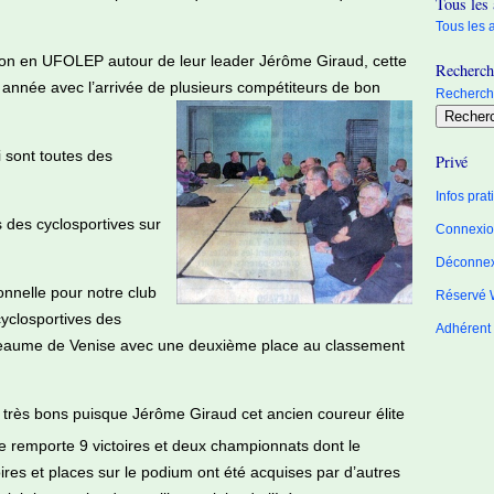
Tous les 
Tous les a
ition en UFOLEP autour de leur leader Jérôme Giraud, cette
Recherche
 année avec l’arrivée de plusieurs compétiteurs de bon
Recherche
 sont toutes des
Privé
Infos pra
 des cyclosportives sur
Connexion
Déconne
nnelle pour notre club
Réservé 
yclosportives des
Adhérent
 Beaume de Venise avec une deuxième place au classement
é très bons puisque Jérôme Giraud cet ancien coureur élite
e remporte 9 victoires et deux championnats dont le
ires et places sur le podium ont été acquises par d’autres