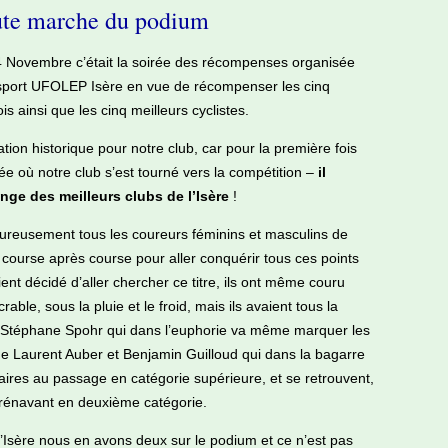
aute marche du podium
 Novembre c’était la soirée des récompenses organisée
osport UFOLEP Isère en vue de récompenser les cinq
is ainsi que les cinq meilleurs cyclistes.
ration historique pour notre club, car pour la première fois
ée où notre club s’est tourné vers la compétition –
il
nge des meilleurs clubs de l’Isère
!
aleureusement tous les coureurs féminins et masculins de
 course après course pour aller conquérir tous ces points
aient décidé d’aller chercher ce titre, ils ont même couru
ble, sous la pluie et le froid, mais ils avaient tous la
de Stéphane Spohr qui dans l’euphorie va même marquer les
que Laurent Auber et Benjamin Guilloud qui dans la bagarre
aires au passage en catégorie supérieure, et se retrouvent,
dorénavant en deuxième catégorie.
l’Isère nous en avons deux sur le podium et ce n’est pas