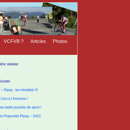
VCFVB ?
Articles
Photos
ière minute
récents
– Pipay : les résultats !!!
 Coco à l’honneur !
ne belle journée de sport !
ons Prapoutel-Pipay – 2022