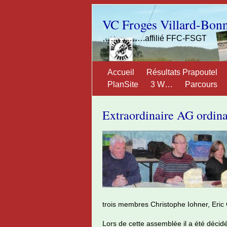
VC Froges Villard-Bon
…………….affilié FFC-FSGT
Accueil
Résultats Prapoutel
PlanSite
3 W…
Parcours
Extraordinaire AG ordina
trois membres Christophe Iohner, Eric G
Lors de cette assemblée il a été déci