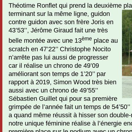
Théotime Ronflet qui prend la deuxième
pl
terminant sur la même ligne, guidon
contre guidon avec son frère Joris en
43’53’’, Jérôme Giraud fait une très
ème
belle montée avec une 13
place au
scratch en 47’22’’ Christophe Nocito
n’arrête pas lui aussi de progresser
car il réalise un chrono de 49’09
améliorant son temps de 1’20’’ par
rapport à 2019, Simon Wood très bien
aussi avec un chrono de 49’55’’
Sébastien Guillet qui pour sa première
grimpée de l’année fait un temps de 54’50’’ 
a quand même réussit à hisser son double-
notre unique féminine réalise à l’énergie e
première place sur le podium avec un chron