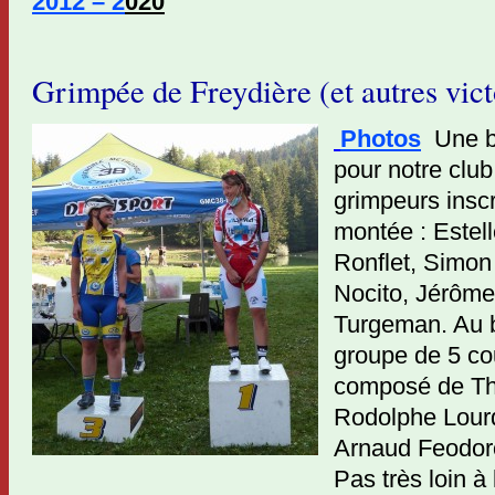
2012 – 2
020
Grimpée de Freydière (et autres vict
Photos
Une be
pour notre club,
grimpeurs inscr
montée : Estel
Ronflet, Simon
Nocito, Jérôme
Turgeman. Au 
groupe de 5 co
composé de Th
Rodolphe Lourd
Arnaud Feodorof
Pas très loin à