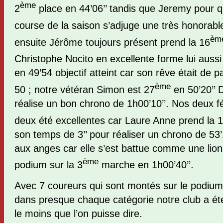
ème
2
place en 44’06’’ tandis que Jeremy pour qu
course de la saison s’adjuge une très honorabl
èm
ensuite Jérôme toujours présent prend la 16
Christophe Nocito en excellente forme lui aussi
en 49’54 objectif atteint car son rêve était de
ème
50 ; notre vétéran Simon est 27
en 50’20’’ 
réalise un bon chrono de 1h00’10’’. Nos deux f
deux été excellentes car Laure Anne prend la 1
son temps de 3’’ pour réaliser un chrono de 53’1
aux anges car elle s’est battue comme une lion
ème
podium sur la 3
marche en 1h00’40’’.
Avec 7 coureurs qui sont montés sur le podiu
dans presque chaque catégorie notre club a été
le moins que l’on puisse dire.