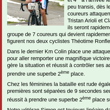
peu transis, dès l
coureurs attaquen
Tristan Arioli et 
ils seront rapidem
groupe de 7 coureurs qui devient rapideme
figurent nos deux cyclistes Théotime Ronfle
Dans le dernier Km Colin place une attaque 
pour aller remporter une magnifique victoire
gère la situation et réussit à contrôler ses 
ème
prendre une superbe 2
place.
Chez les féminines la bataille est rude égal
premières sont séparées de 9 secondes seu
ème
réussit à prendre une superbe 2
place s
Notre vétéran Simon est toujours linéaire d