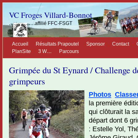
VC Froges Villard-Bonnot
…………….affilié FFC-FSGT
Accueil
Résultats Prapoutel
Sponsor
Contact
PlanSite
3 W…
Parcours
Grimpée du St Eynard / Challenge d
grimpeurs
Photos
Class
la première édit
qui clôturait la 
départ dont 6 gr
: Estelle Yol, Th
Jérôme Giraud, 